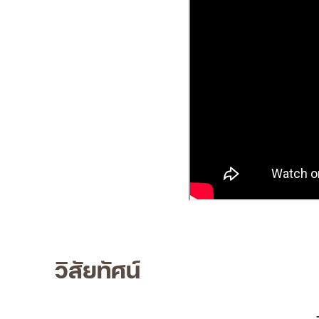
วิสัยทัศน์