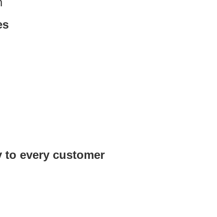
h
es
y to every customer