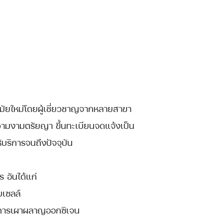
ัยใหม่โดยผู้เชี่ยวชาญจากหลายสาขา
ามงามตรัยญา ขึ้นทะเบียนจดแจ้งเป็น
้บริการจนถึงปัจจุบัน
 อันได้แก่
เซลล์
ะการเผาผลาญออกซิเจน